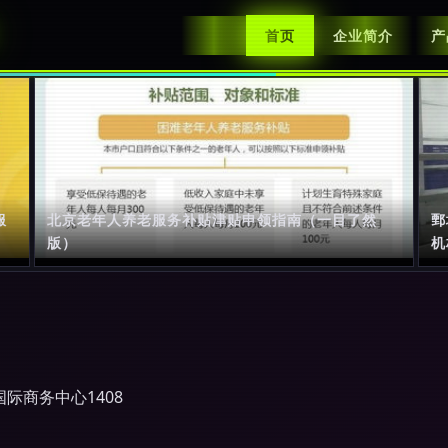
首页
企业简介
产
服
北京老年人养老服务补贴津贴申领指南（一目了然
鄄
版）
机
际商务中心1408