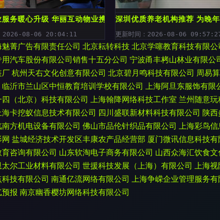
开启养老服务新篇章
业服务暖心升级 华丽互动物业携手社区开展义诊与养老服务
深圳优质养老机构推荐 为晚
026-08-06 20:04:11
更新时间：2026-08-06 09:57:2
海魅菁广告有限责任公司
北京耘转科技
北京学噻教育科技有限公
专用汽车股份有限公司销售十五分公司
宁波甬丰栲山林业有限公
装厂
杭州天右文化创意有限公司
北京碧月鸣科技有限公司
周易算
临沂市兰山区中恒教育培训学校有限公司
上海阿旦东服饰有限
一四（北京）科技有限公司
上海翰降网络科技工作室
兰州随意玩
上海卡挖蚁信息技术有限公司
四川盛联新材料科技有限公司
陕西
汽南方机电设备有限公司
佛山市品伦针织品有限公司
上海彩鸟信
影网
盐城经济技术开发区丰康农产品经营部
厦门微讯信息科技有
教育咨询有限公司
山东软淘电子商务有限公司
山西众海汇饮食文
恩太尔工业材料有限公司
世援科技发展（上海）有限公司
上海视
点科技有限公司
南通亿流网络有限公司
上海争嵘企业管理服务有
气预报
南京幽香樱坊网络科技有限公司