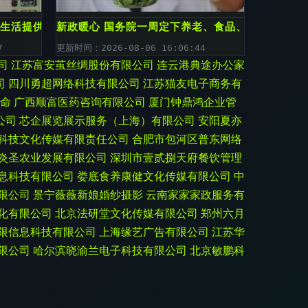
年生活提供温馨保障
新政暖心 国务院一周定下养老、食品、创业三大民
7
更新时间：2026-08-06 16:06:44
司
江苏富安茧丝绸股份有限公司
连云港典途办公家
司
四川勇超网络科技有限公司
江苏猫友电子商务有
命
广西顺富医药咨询有限公司
厦门钟鼎鸿企业管
公司
芯企展览展示服务（上海）有限公司
安阳夏亦
科技文化传媒有限责任公司
合肥市包河区普东网络
炎圣农业发展有限公司
深圳市壹贰捌天府餐饮管理
息科技有限公司
娄底食养康健文化传媒有限公司
中
限公司
景宁薇薇新娘婚纱摄影
云南家家家政服务有
化有限公司
北京法研堂文化传媒有限公司
郑州六月
限信息科技有限公司
上海缘艺广告有限公司
江苏华
限公司
哈尔滨晓渝兰电子科技有限公司
北京敏鹏科