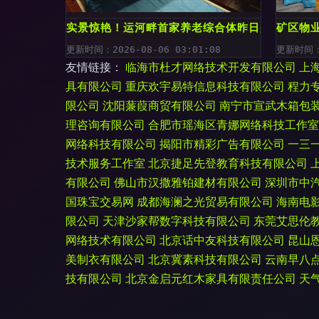
实景惊艳！运河畔首家养老综合体昨日盛大开放，
矿区物
更新时间：2026-08-06 03:01:08
更新时间：2
友情链接：
临海市杜才网络技术开发有限公司
上
具有限公司
重庆欢宇易特信息科技有限公司
程力
限公司
沈阳蒹葭商贸有限公司
南宁市宣武木箱包
理咨询有限公司
合肥市瑶海区青娜网络科技工作室
网络科技有限公司
揭阳市精彩广告有限公司
一三
技术服务工作室
北京捷足先登教育科技有限公司
有限公司
佛山市汉撒雅铂建材有限公司
深圳市中
国珠宝交易网
成都海澜之光贸易有限公司
海南电
限公司
天津沙家帮数字科技有限公司
东莞艾思伦
网络技术有限公司
北京话中友科技有限公司
昆山
美制衣有限公司
北京冀素科技有限公司
云南早八
技有限公司
北京金启元红木家具有限责任公司
天